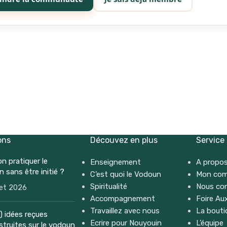
ons
Découvez en plus
Service
n pratiquer le
Enseignement
A propos
 sans être initié ?
C’est quoi le Vodoun
Mon co
Spiritualité
Nous co
llet 2026
Accompagnement
Foire Au
Travaillez avec nous
La bouti
0) idées reçues
Ecrire pour Nouyouin
L’équipe
truites sur le vodoun