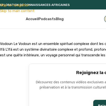
XPLORATION DE CONNAISSANCES AFRICAINES
Skip to navigation
Skip to main content
embre Premium
Accueil
Podcasts
Blog
Vodoun Le Vodoun est un ensemble spirituel complexe dont les or
Ifâ L’Ifá est un système divinatoire complexe et profond, profondé
est une quête intérieure, un voyage personnel qui transcende les 
Rejoignez la
Découvrez des contenus vidéos exclusives
préservation et à la transmission cultur
Rej