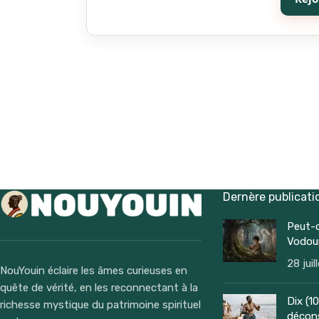
Dernère publicati
Peut-o
Vodoun
28 jui
NouYouin éclaire les âmes curieuses en
quête de vérité, en les reconnectant à la
Dix (1
richesse mystique du patrimoine spirituel
décons