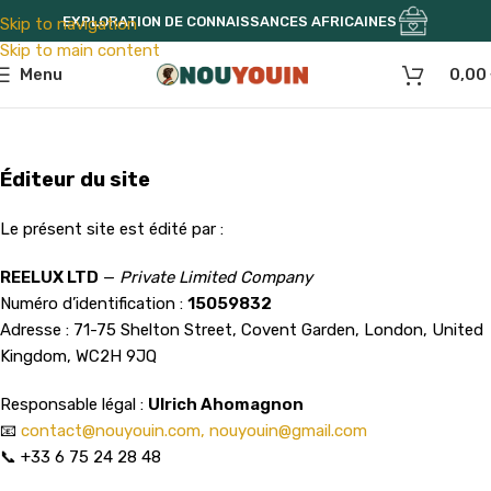
EXPLORATION DE CONNAISSANCES AFRICAINES
Skip to navigation
Skip to main content
Menu
0,00
Éditeur du site
Le présent site est édité par :
REELUX LTD
—
Private Limited Company
Numéro d’identification :
15059832
Adresse : 71-75 Shelton Street, Covent Garden, London, United
Kingdom, WC2H 9JQ
Responsable légal :
Ulrich Ahomagnon
📧
contact@nouyouin.com,
nouyouin@gmail.com
📞 +33 6 75 24 28 48