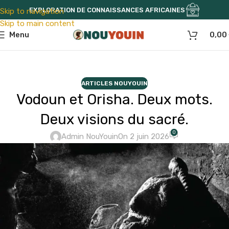
EXPLORATION DE CONNAISSANCES AFRICAINES
Skip to navigation
Skip to main content
Menu
0,00
ARTICLES NOUYOUIN
Vodoun et Orisha. Deux mots.
Deux visions du sacré.
0
Admin NouYouin
On 2 juin 2026