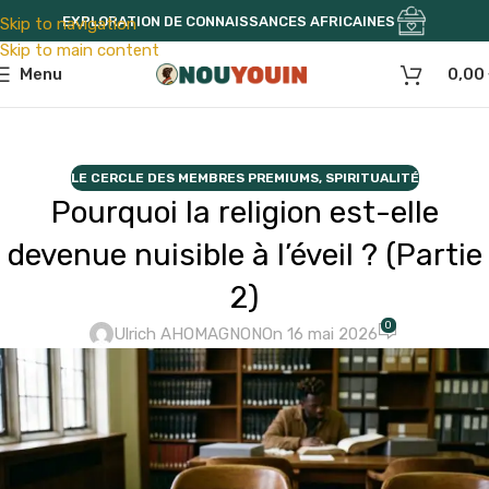
EXPLORATION DE CONNAISSANCES AFRICAINES
Skip to navigation
Skip to main content
Menu
0,00
LE CERCLE DES MEMBRES PREMIUMS
,
SPIRITUALITÉ
Pourquoi la religion est-elle
devenue nuisible à l’éveil ? (Partie
2)
0
Ulrich AHOMAGNON
On 16 mai 2026